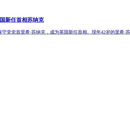
国新任首相苏纳克
国保守党党首里希·苏纳克，成为英国新任首相。现年42岁的里希