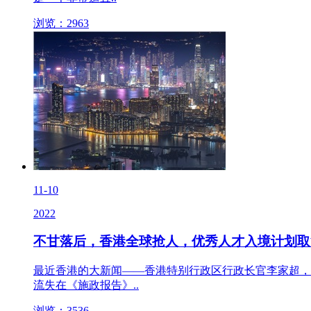
浏览：2963
11-10
2022
不甘落后，香港全球抢人，优秀人才入境计划取
最近香港的大新闻——香港特别行政区行政长官李家超，1
流失在《施政报告》..
浏览：3536