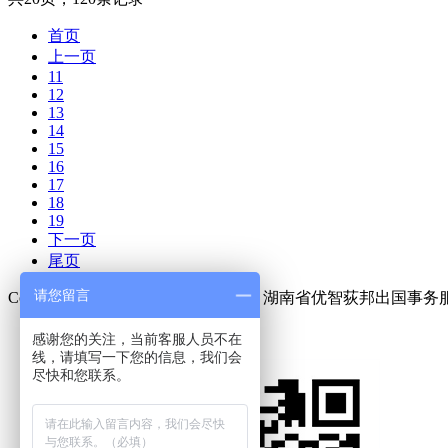
首页
上一页
11
12
13
14
15
16
17
18
19
下一页
尾页
请您留言
Copyright © 2018. All Rights Reserved 湖南省优智荻邦
13874978816
感谢您的关注，当前客服人员不在
线，请填写一下您的信息，我们会
尽快和您联系。