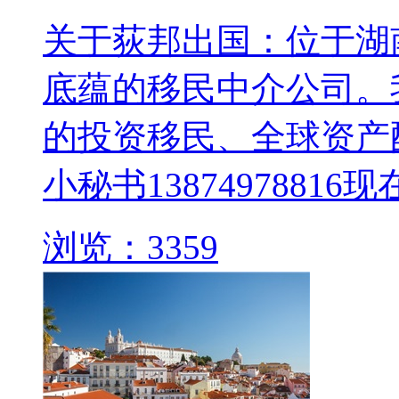
关于荻邦出国：位于湖
底蕴的移民中介公司。
的投资移民、全球资产
小秘书13874978816
浏览：3359